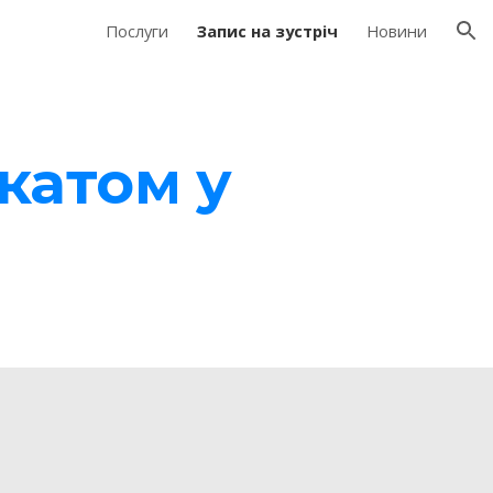
Послуги
Запис на зустріч
Новини
ion
катом у 